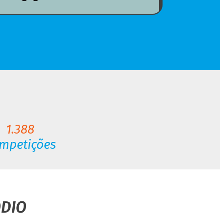
1.388
mpetições
ÓDIO