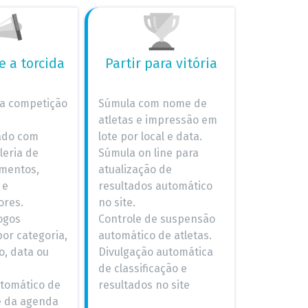
 a torcida
Partir para vitória
ua competição
Súmula com nome de
atletas e impressão em
ado com
lote por local e data.
leria de
Súmula on line para
umentos,
atualização de
 e
resultados automático
ores.
no site.
ogos
Controle de suspensão
or categoria,
automático de atletas.
go, data ou
Divulgação automática
de classificação e
utomático de
resultados no site
e da agenda