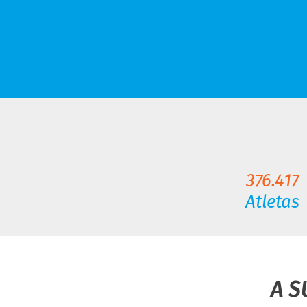
376.417
Atletas
A S