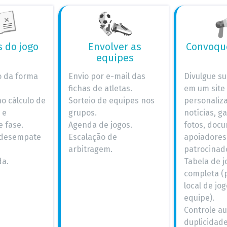
s do jogo
Envolver as
Convoque
equipes
o da forma
Envio por e-mail das
Divulgue s
fichas de atletas.
em um site
o cálculo de
Sorteio de equipes nos
personaliz
 e
grupos.
notícias, ga
 fase.
Agenda de jogos.
fotos, doc
e desempate
Escalação de
apoiadores
arbitragem.
patrocinad
da.
Tabela de j
completa (p
local de jo
equipe).
Controle a
duplicidad