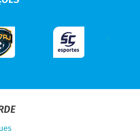
RDE
ques