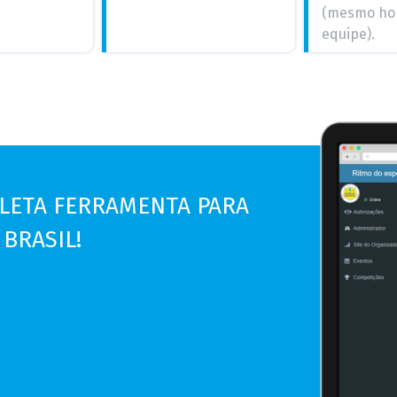
(mesmo horá
equipe).
PLETA FERRAMENTA PARA
 BRASIL!